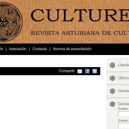
ón
|
Indexación
|
Contautu
|
Normes de presentación
Llamáu
Compartir
Últim
Númber
Gueta
Guetar 
Guetar 