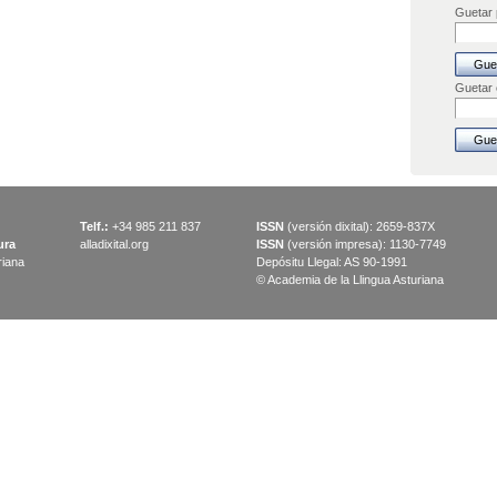
Guetar p
Guetar
Telf.:
+34 985 211 837
ISSN
(versión dixital): 2659-837X
ura
alladixital.org
ISSN
(versión impresa): 1130-7749
riana
Depósitu Llegal: AS 90-1991
© Academia de la Llingua Asturiana