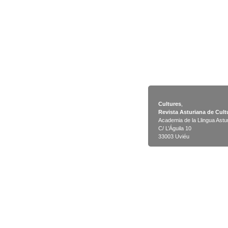
Cultures
,
Revista Asturiana de Cult
Academia de la Llingua Astu
C/ L’Águila 10
33003 Uviéu