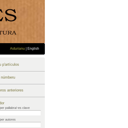
Asturianu
|
English
 p'artículos
u númberu
os anteriores
dor
per pallabra/-es clave
per autores