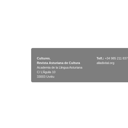
Cultures
,
Telf.:
+34 985 211 837
Revista Asturiana de Cultura
alladixital.org
Academia de la Llingua Asturiana
C/ L’Águila 10
33003 Uviéu