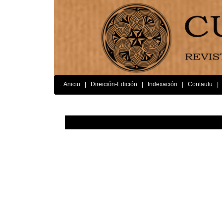
Aniciu
|
Direición-Edición
|
Indexación
|
Contautu
|