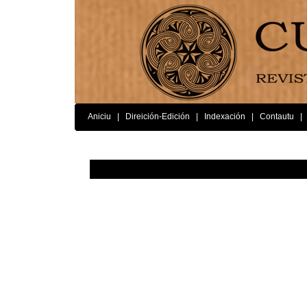
Aniciu
|
Direición-Edición
|
Indexación
|
Contautu
|