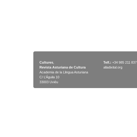
Cultures
,
Telf.:
+34 985 211 837
Revista Asturiana de Cultura
alladixital.org
Academia de la Llingua Asturiana
C/ L’Águila 10
33003 Uviéu