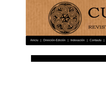
Aniciu
|
Direición-Edición
|
Indexación
|
Contautu
|