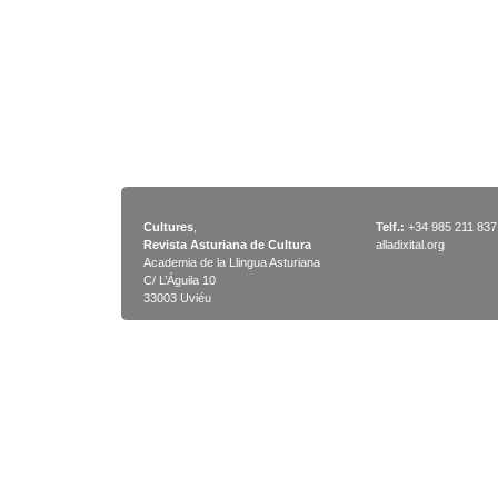
Cultures
,
Telf.:
+34 985 211 837
Revista Asturiana de Cultura
alladixital.org
Academia de la Llingua Asturiana
C/ L’Águila 10
33003 Uviéu