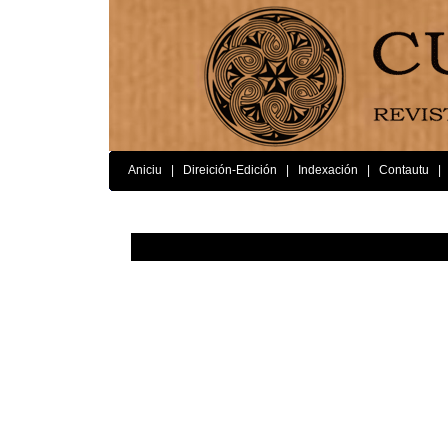
Aniciu
|
Direición-Edición
|
Indexación
|
Contautu
|