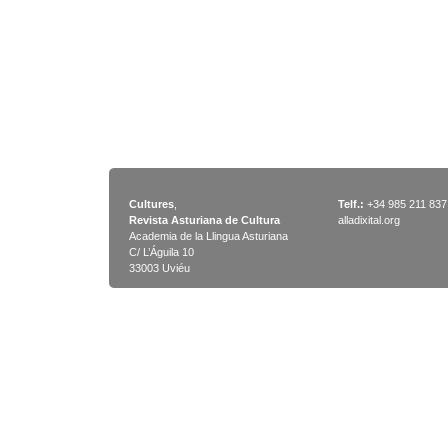
Cultures
,
Telf.:
+34 985 211 837
Revista Asturiana de Cultura
alladixital.org
Academia de la Llingua Asturiana
C/ L’Águila 10
33003 Uviéu