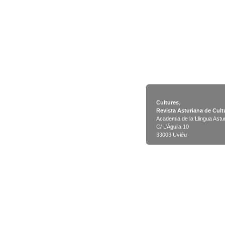
Cultures
,
Revista Asturiana de Cult
Academia de la Llingua Astu
C/ L’Águila 10
33003 Uviéu