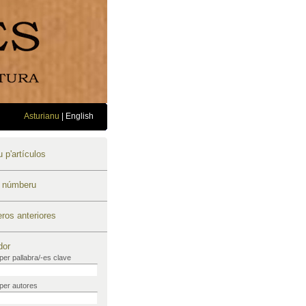
Asturianu
|
English
 p'artículos
u númberu
os anteriores
dor
per pallabra/-es clave
per autores