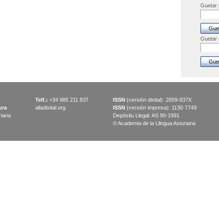
Guetar p
Guetar
Telf.:
+34 985 211 837
ISSN
(versión dixital): 2659-837X
ura
alladixital.org
ISSN
(versión impresa): 1130-7749
riana
Depósitu Llegal: AS 90-1991
© Academia de la Llingua Asturiana