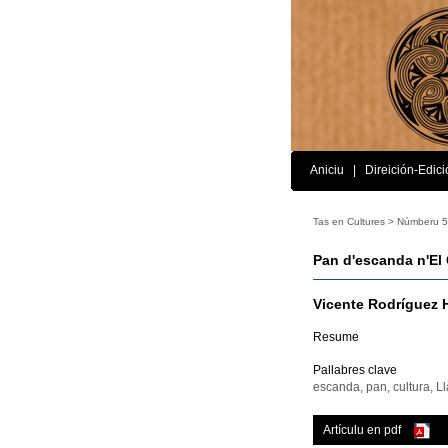
Aniciu
|
Direición-Edici
Tas en Cultures >
Númberu 5
Pan d'escanda n'El
Vicente Rodríguez 
Resume
Pallabres clave
escanda, pan, cultura, Ll
Artículu en pdf