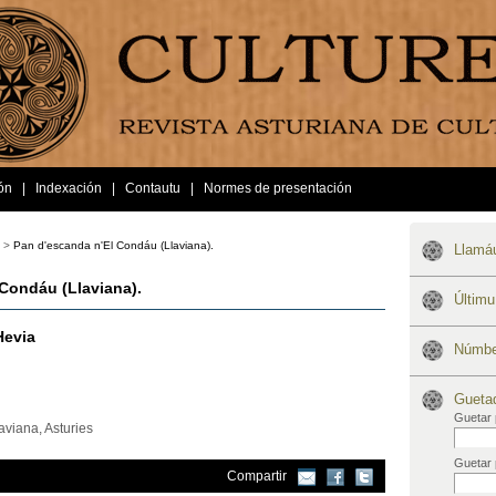
ón
|
Indexación
|
Contautu
|
Normes de presentación
 >
Pan d'escanda n'El Condáu (Llaviana).
Llamáu
 Condáu (Llaviana).
Últim
Hevia
Númber
Gueta
Guetar 
aviana, Asturies
Guetar 
Compartir